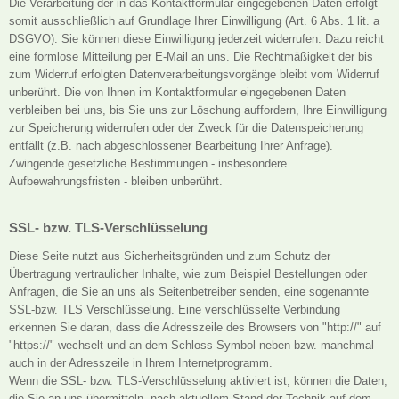
Die Verarbeitung der in das Kontaktformular eingegebenen Daten erfolgt
somit ausschließlich auf Grundlage Ihrer Einwilligung (Art. 6 Abs. 1 lit. a
DSGVO). Sie können diese Einwilligung jederzeit widerrufen. Dazu reicht
eine formlose Mitteilung per E-Mail an uns. Die Rechtmäßigkeit der bis
zum Widerruf erfolgten Datenverarbeitungsvorgänge bleibt vom Widerruf
unberührt. Die von Ihnen im Kontaktformular eingegebenen Daten
verbleiben bei uns, bis Sie uns zur Löschung auffordern, Ihre Einwilligung
zur Speicherung widerrufen oder der Zweck für die Datenspeicherung
entfällt (z.B. nach abgeschlossener Bearbeitung Ihrer Anfrage).
Zwingende gesetzliche Bestimmungen - insbesondere
Aufbewahrungsfristen - bleiben unberührt.
SSL- bzw. TLS-Verschlüsselung
Diese Seite nutzt aus Sicherheitsgründen und zum Schutz der
Übertragung vertraulicher Inhalte, wie zum Beispiel Bestellungen oder
Anfragen, die Sie an uns als Seitenbetreiber senden, eine sogenannte
SSL-bzw. TLS Verschlüsselung. Eine verschlüsselte Verbindung
erkennen Sie daran, dass die Adresszeile des Browsers von "http://" auf
"https://" wechselt und an dem Schloss-Symbol neben bzw. manchmal
auch in der Adresszeile in Ihrem Internetprogramm.
Wenn die SSL- bzw. TLS-Verschlüsselung aktiviert ist, können die Daten,
die Sie an uns übermitteln, nach aktuellem Stand der Technik auf dem