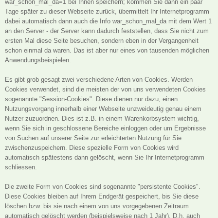
war_schon_mal_da=1 bei Ihnen speichern; kommen Sie dann ein paar
Tage später zu dieser Webseite zurück, übermittelt Ihr Internetprogramm
dabei automatisch dann auch die Info war_schon_mal_da mit dem Wert 1
an den Server - der Server kann dadurch feststellen, dass Sie nicht zum
ersten Mal diese Seite besuchen, sondern eben in der Vergangenheit
schon einmal da waren. Das ist aber nur eines von tausenden möglichen
Anwendungsbeispielen.
Es gibt grob gesagt zwei verschiedene Arten von Cookies. Werden
Cookies verwendet, sind die meisten der von uns verwendeten Cookies
sogenannte "Session-Cookies". Diese dienen nur dazu, einen
Nutzungsvorgang innerhalb einer Webseite unzweideutig genau einem
Nutzer zuzuordnen. Dies ist z.B. in einem Warenkorbsystem wichtig,
wenn Sie sich in geschlossene Bereiche einloggen oder um Ergebnisse
von Suchen auf unserer Seite zur erleichterten Nutzung für Sie
zwischenzuspeichern. Diese spezielle Form von Cookies wird
automatisch spätestens dann gelöscht, wenn Sie Ihr Internetprogramm
schliessen.
Die zweite Form von Cookies sind sogenannte "persistente Cookies".
Diese Cookies bleiben auf Ihrem Endgerät gespeichert, bis Sie diese
löschen bzw. bis sie nach einem von uns vorgegebenen Zeitraum
automatisch gelöscht werden (beispielsweise nach 1 Jahr). D.h. auch