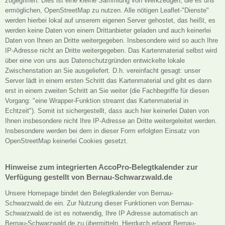
zugegriffen. Dies ist eine kleine Sammlung von Werkzeugen, die es uns
ermöglichen, OpenStreetMap zu nutzen. Alle nötigen Leaflet-"Dienste"
werden hierbei lokal auf unserem eigenen Server gehostet, das heißt, es
werden keine Daten von einem Drittanbieter geladen und auch keinerlei
Daten von Ihnen an Dritte weitergegeben. Insbesondere wird so auch Ihre
IP-Adresse nicht an Dritte weitergegeben. Das Kartenmaterial selbst wird
über eine von uns aus Datenschutzgründen entwickelte lokale
Zwischenstation an Sie ausgeliefert. D.h. vereinfacht gesagt: unser
Server lädt in einem ersten Schritt das Kartenmaterial und gibt es dann
erst in einem zweiten Schritt an Sie weiter (die Fachbegriffe für diesen
Vorgang: "eine Wrapper-Funktion streamt das Kartenmaterial in
Echtzeit"). Somit ist sichergestellt, dass auch hier keinerlei Daten von
Ihnen insbesondere nicht Ihre IP-Adresse an Dritte weitergeleitet werden.
Insbesondere werden bei dem in dieser Form erfolgten Einsatz von
OpenStreetMap keinerlei Cookies gesetzt.
Hinweise zum integrierten AccoPro-Belegtkalender zur
Verfügung gestellt von Bernau-Schwarzwald.de
Unsere Homepage bindet den Belegtkalender von Bernau-
Schwarzwald.de ein. Zur Nutzung dieser Funktionen von Bernau-
Schwarzwald.de ist es notwendig, Ihre IP Adresse automatisch an
Bernau-Schwarzwald.de zu übermitteln. Hierdurch erlangt Bernau-