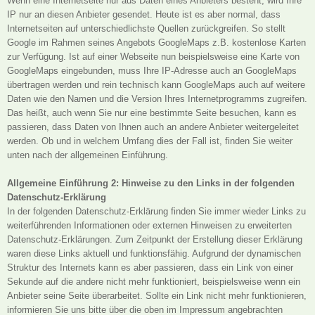
Wenn eine Internetseite nur aus Daten eines Anbieters besteht, wird Ihre
IP nur an diesen Anbieter gesendet. Heute ist es aber normal, dass
Internetseiten auf unterschiedlichste Quellen zurückgreifen. So stellt
Google im Rahmen seines Angebots GoogleMaps z.B. kostenlose Karten
zur Verfügung. Ist auf einer Webseite nun beispielsweise eine Karte von
GoogleMaps eingebunden, muss Ihre IP-Adresse auch an GoogleMaps
übertragen werden und rein technisch kann GoogleMaps auch auf weitere
Daten wie den Namen und die Version Ihres Internetprogramms zugreifen.
Das heißt, auch wenn Sie nur eine bestimmte Seite besuchen, kann es
passieren, dass Daten von Ihnen auch an andere Anbieter weitergeleitet
werden. Ob und in welchem Umfang dies der Fall ist, finden Sie weiter
unten nach der allgemeinen Einführung.
Allgemeine Einführung 2: Hinweise zu den Links in der folgenden
Datenschutz-Erklärung
In der folgenden Datenschutz-Erklärung finden Sie immer wieder Links zu
weiterführenden Informationen oder externen Hinweisen zu erweiterten
Datenschutz-Erklärungen. Zum Zeitpunkt der Erstellung dieser Erklärung
waren diese Links aktuell und funktionsfähig. Aufgrund der dynamischen
Struktur des Internets kann es aber passieren, dass ein Link von einer
Sekunde auf die andere nicht mehr funktioniert, beispielsweise wenn ein
Anbieter seine Seite überarbeitet. Sollte ein Link nicht mehr funktionieren,
informieren Sie uns bitte über die oben im Impressum angebrachten